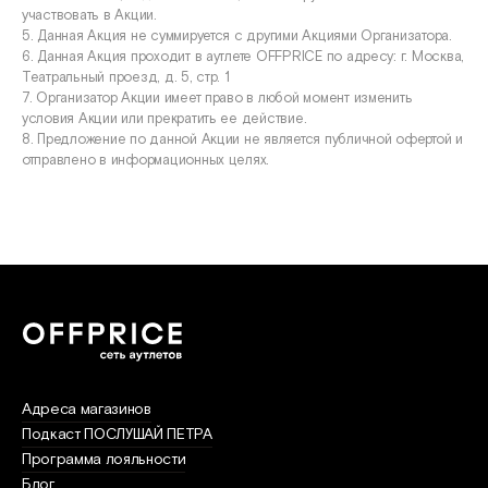
участвовать в Акции.
5. Данная Акция не суммируется с другими Акциями Организатора.
6. Данная Акция проходит в аутлете OFFPRICE по адресу: г. Москва,
Театральный проезд, д. 5, стр. 1
7. Организатор Акции имеет право в любой момент изменить
условия Акции или прекратить ее действие.
8. Предложение по данной Акции не является публичной офертой и
отправлено в информационных целях.
Адреса магазинов
Подкаст ПОСЛУШАЙ ПЕТРА
Программа лояльности
Блог