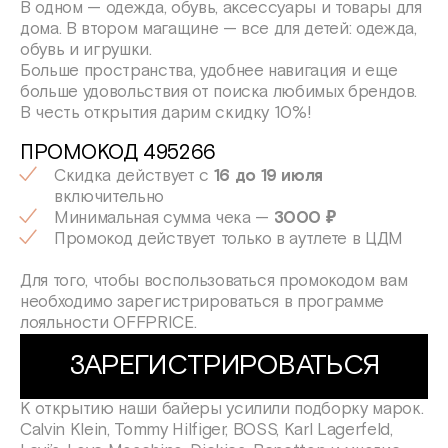
В одном — одежда, обувь, аксессуары и товары для
дома. В втором магащине — все для детей: одежда,
обувь и игрушки.
Больше пространства, удобнее навигация и еще
больше удовольствия от поиска любимых брендов.
В честь открытия дарим скидку 10%!
ПРОМОКОД 495266
Скидка действует с
16 до 19 июля
включительно
Минимальная сумма чека —
3000 ₽
Промокод действует только в аутлете в ЦДМ
Для того, чтобы воспользоваться промокодом вам
необходимо зарегистрироваться в программе
лояльности OFFPRICE.
ЗАРЕГИСТРИРОВАТЬСЯ
К открытию наши байеры усилили подборку марок.
Calvin Klein, Tommy Hilfiger, BOSS, Karl Lagerfeld,