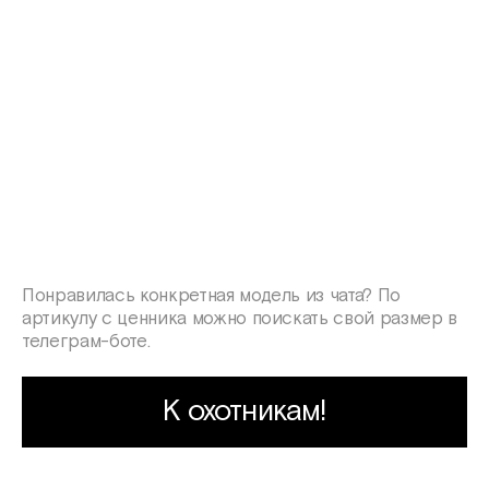
Понравилась конкретная модель из чата? По
артикулу с ценника можно поискать свой размер в
телеграм-боте.
К охотникам!