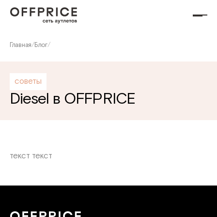
Главная
/
Блог
/
советы
Diesel в OFFPRICE
текст текст