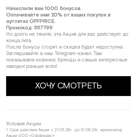
Начислили вам 1000 бонусов.
Оплачивайте ими 20% от ваших покупок в
аутлетах OFFPRICE.
Промокод: 557799
Но долго не тяните, эта Акция для вас действует до
конца лета.
После бонусы сгорят и скидка будет недоступна.
Заглядывайте в наш Telegram-канал. Там
показываем новинки, бренды и самые интересные
находки раньше всех!
ХОЧУ СМОТРЕТЬ
Условия Акции
1. Срок действия Акции: с 21.05.26г. до 31.08.26г., организатор
Акции ООО «Оффпрайс».