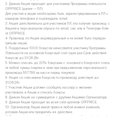
2. Данная Акция проходит для участников Программы лояльности
OFFPRICE (далее — ПЛ).
Для участия в акции необходимо быть зарегистрированным в ПЛ с
номером телефона и подтвердить email.
3. Акция действительна для участников ПЛ, кто получил промокод с
Акцией в персональном опросе по email, смс или в Телеграм-боте
от OFFPRICE.
4. Промокод по Акции индивидуальный и не может быть передан
третьим лицам.
5. Подарочные 1000 бонусов начисляются участнику Программы
Лояльности на основной бонусный счет один раз.Срок действия
бонусов до 31.08.26г.
5. Можно списать до 20% бонусами с основного бонусного счета
от любой суммы покупки в чеке при предъявлении персонального
промокода 557799 на кассе перед покупкой.
6. Акция со списанием бонусов по промокоду действует до
31.08.26г.
7. Участник Акции должен сообщить кассиру о желании
участвовать в Акции и списать бонусы.
8. Данная Акция не суммируется с другими Акциями Организатора.
9. Данная Акция проходит во всей сети аутлетов OFFPRICE.
10. Организатор Акции имеет право в любой момент изменить
условия Акции или прекратить ее действие.