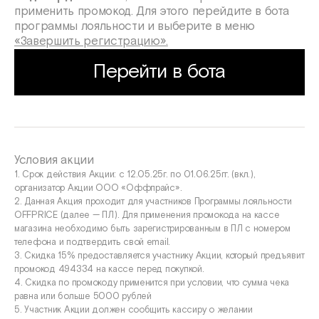
применить промокод. Для этого перейдите в бота
программы лояльности и выберите в меню
«Завершить регистрацию».
Перейти в бота
Условия акции
1. Срок действия Акции: с 12.05.25г. по 01.06.25гг. (вкл.),
организатор Акции ООО «Оффпрайс».
2. Данная Акция проходит для участников Программы лояльности
OFFPRICE (далее — ПЛ). Для применения промокода на кассе
магазина необходимо быть зарегистрированным в ПЛ с номером
телефона и подтвердить свой email.
3. Скидка 15% предоставляется участнику Акции, который предъявит
промокод 494334 на кассе перед покупкой.
4. Скидка по промокоду применится при условии, что сумма чека
равна или больше 5000 рублей
5. Участник Акции должен сообщить кассиру о желании